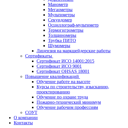
Манометр
Мегаометры
Мультиметры
Секундомер
Осциллограф-мультиметр
Термогигрометры
Толщиномеры
Трубка ПИТО
Шумомеры
Лицензия на маркшейдерские работы
Сертификаты
Сертификат ИСО 14001:2015
Сертификат ИСО 9001
Сертификат OHSAS 18001
Повышение квалификаций
Обучение работе на высоте
Курсы по строительству, изысканию,
проектированию
Обучение по охране труда
Пожарно-технический минимум
Обучение рабочим профессиям
СОУТ
О компании
Контакты