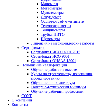
Манометр
Мегаометры
Мультиметры
Секундомер
Осциллограф-мультиметр
Термогигрометры
Толщиномеры
Трубка ПИТО
Шумомеры
Лицензия на маркшейдерские работы
Сертификаты
Сертификат ИСО 14001:2015
Сертификат ИСО 9001
Сертификат OHSAS 18001
Повышение квалификаций
Обучение работе на высоте
Курсы по строительству, изысканию,
проектированию
Обучение по охране труда
Пожарно-технический минимум
Обучение рабочим профессиям
СОУТ
О компании
Контакты