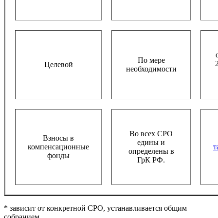
По мере
Целевой
необходимости
Во всех СРО
Взносы в
едины и
компенсационные
т
определены в
фонды
ГрК РФ.
* зависит от конкретной СРО, устанавливается общим
собранием