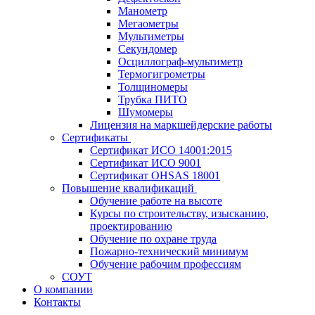
Манометр
Мегаометры
Мультиметры
Секундомер
Осциллограф-мультиметр
Термогигрометры
Толщиномеры
Трубка ПИТО
Шумомеры
Лицензия на маркшейдерские работы
Сертификаты
Сертификат ИСО 14001:2015
Сертификат ИСО 9001
Сертификат OHSAS 18001
Повышение квалификаций
Обучение работе на высоте
Курсы по строительству, изысканию,
проектированию
Обучение по охране труда
Пожарно-технический минимум
Обучение рабочим профессиям
СОУТ
О компании
Контакты