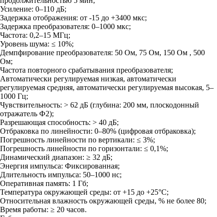
продолжительностью 5 мин;
Усиление: 0–110 дБ;
Задержка отображения: от -15 до +3400 мкс;
Задержка преобразователя: 0–1000 мкс;
Частота: 0,2–15 МГц;
Уровень шума: ≤ 10%;
Демпфирование преобразователя: 50 Ом, 75 Ом, 150 Ом , 500
Ом;
Частота повторного срабатывания преобразователя;
Автоматически регулируемая низкая, автоматически
регулируемая средняя, автоматически регулируемая высокая, 5–
1000 Гц;
Чувствительность: > 62 дБ (глубина: 200 мм, плоскодонный
отражатель Ф2);
Разрешающая способность: > 40 дБ;
Отбраковка по линейности: 0–80% (цифровая отбраковка);
Погрешность линейности по вертикали: ≤ 3%;
Погрешность линейности по горизонтали: ≤ 0,1%;
Динамический диапазон: ≥ 32 дБ;
Энергия импульса: Фиксированная;
Длительность импульса: 50–1000 нс;
Оперативная память: 1 Гб;
Температура окружающей среды: от +15 до +25°С;
Относительная влажность окружающей среды, % не более 80;
Время работы: ≥ 20 часов.