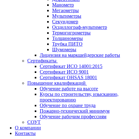
Манометр
Мегаометры
Мультиметры
Секундомер
Осциллограф-мультиметр
Термогигрометры
Толщиномеры
Трубка ПИТО
Шумомеры
Лицензия на маркшейдерские работы
Сертификаты
Сертификат ИСО 14001:2015
Сертификат ИСО 9001
Сертификат OHSAS 18001
Повышение квалификаций
Обучение работе на высоте
Курсы по строительству, изысканию,
проектированию
Обучение по охране труда
Пожарно-технический минимум
Обучение рабочим профессиям
СОУТ
О компании
Контакты