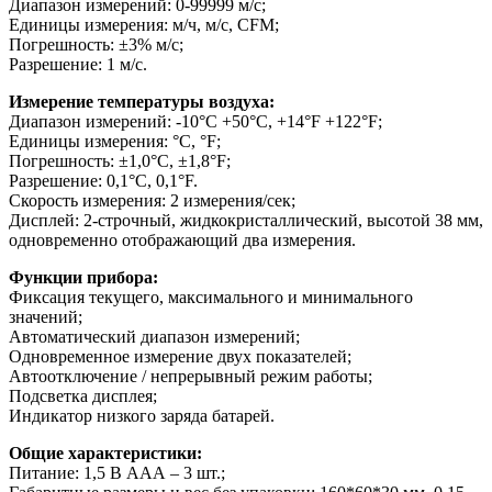
Диапазон измерений: 0-99999 м/с;
Единицы измерения: м/ч, м/с, CFM;
Погрешность: ±3% м/с;
Разрешение: 1 м/с.
Измерение температуры воздуха:
Диапазон измерений: -10°C +50°C, +14°F +122°F;
Единицы измерения: °C, °F;
Погрешность: ±1,0°C, ±1,8°F;
Разрешение: 0,1°C, 0,1°F.
Скорость измерения: 2 измерения/сек;
Дисплей: 2-строчный, жидкокристаллический, высотой 38 мм,
одновременно отображающий два измерения.
Функции прибора:
Фиксация текущего, максимального и минимального
значений;
Автоматический диапазон измерений;
Одновременное измерение двух показателей;
Автоотключение / непрерывный режим работы;
Подсветка дисплея;
Индикатор низкого заряда батарей.
Общие характеристики:
Питание: 1,5 В ААА – 3 шт.;