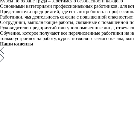
Курсы по охране труда – заботимся о безопасности каждого
Основными категориями профессиональных работников, для кото
Представители предприятий, где есть потребность в профессион
Работники, чья деятельность связана с повышенной опасностью;
Сотрудники, выполняющие работы, связанные с повышенной п
Руководители предприятий или уполномоченные лица, отвечающи
Обучение, которое получают все перечисленные работники на на
только устроился на работу, курсы позволят с самого начала, в
Наши
клиенты