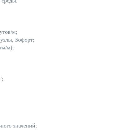
 среды.
утов/м;
 узлы, Бофорт;
ты/м);
F;
ного значений;