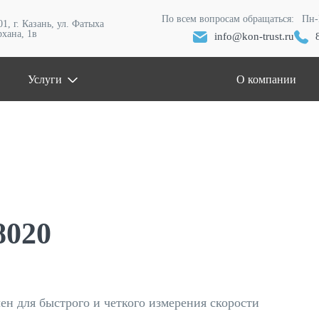
По всем вопросам обращаться:
Пн-
1, г. Казань, ул. ​Фатыха
хана, 1в
info@kon-trust.ru
Услуги
О компании
8020
 для быстрого и четкого измерения скорости