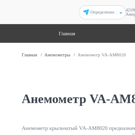
42100
Определение...
Амир
Главная
Главная
/
Анемометры
/
Анемометр VA-АМ8020
Анемометр VA-АМ
Анемометр крыльчатый VA-АМ8020 предназначен