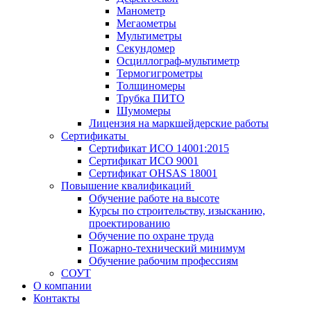
Манометр
Мегаометры
Мультиметры
Секундомер
Осциллограф-мультиметр
Термогигрометры
Толщиномеры
Трубка ПИТО
Шумомеры
Лицензия на маркшейдерские работы
Сертификаты
Сертификат ИСО 14001:2015
Сертификат ИСО 9001
Сертификат OHSAS 18001
Повышение квалификаций
Обучение работе на высоте
Курсы по строительству, изысканию,
проектированию
Обучение по охране труда
Пожарно-технический минимум
Обучение рабочим профессиям
СОУТ
О компании
Контакты