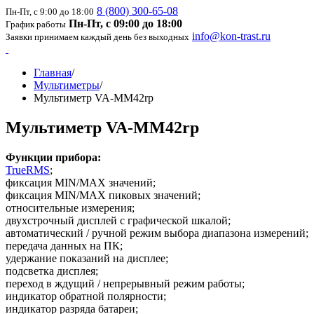
8 (800) 300-65-08
Пн-Пт, с 9:00 до 18:00
Пн-Пт, с 09:00 до 18:00
График работы
info@kon-trast.ru
Заявки принимаем каждый день без выходных
Главная
/
Мультиметры
/
Мультиметр VA-MM42rp
Мультиметр VA-MM42rp
Функции прибора:
TrueRMS
;
фиксация MIN/MAX значений;
фиксация MIN/MAX пиковых значений;
относительные измерения;
двухстрочный дисплей с графической шкалой;
автоматический / ручной режим выбора диапазона измерений;
передача данных на ПК;
удержание показаний на дисплее;
подсветка дисплея;
переход в ждущий / непрерывный режим работы;
индикатор обратной полярности;
индикатор разряда батареи;