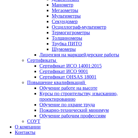
Манометр
Мегаометры
Мультиметры
Секундомер
Осциллограф-мультиметр
Термогигрометры
Толщиномеры
Трубка ПИТО
Шумомеры
Лицензия на маркшейдерские работы
Сертификаты
Сертификат ИСО 14001:2015
Сертификат ИСО 9001
Сертификат OHSAS 18001
Повышение квалификаций
Обучение работе на высоте
Курсы по строительству, изысканию,
проектированию
Обучение по охране труда
Пожарно-технический минимум
Обучение рабочим профессиям
СОУТ
О компании
Контакты