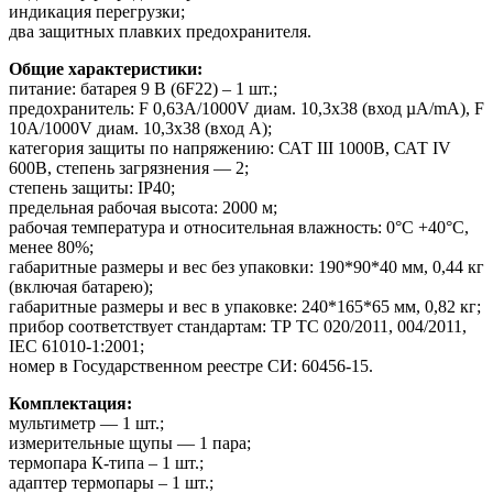
индикация перегрузки;
два защитных плавких предохранителя.
Общие характеристики:
питание: батарея 9 В (6F22) – 1 шт.;
предохранитель: F 0,63А/1000V диам. 10,3х38 (вход µА/mА), F
10А/1000V диам. 10,3х38 (вход А);
категория защиты по напряжению: САТ III 1000В, САТ IV
600В, степень загрязнения — 2;
степень защиты: IP40;
предельная рабочая высота: 2000 м;
рабочая температура и относительная влажность: 0°C +40°C,
менее 80%;
габаритные размеры и вес без упаковки: 190*90*40 мм, 0,44 кг
(включая батарею);
габаритные размеры и вес в упаковке: 240*165*65 мм, 0,82 кг;
прибор соответствует стандартам: ТР ТС 020/2011, 004/2011,
IEC 61010-1:2001;
номер в Государственном реестре СИ: 60456-15.
Комплектация:
мультиметр — 1 шт.;
измерительные щупы — 1 пара;
термопара К-типа – 1 шт.;
адаптер термопары – 1 шт.;