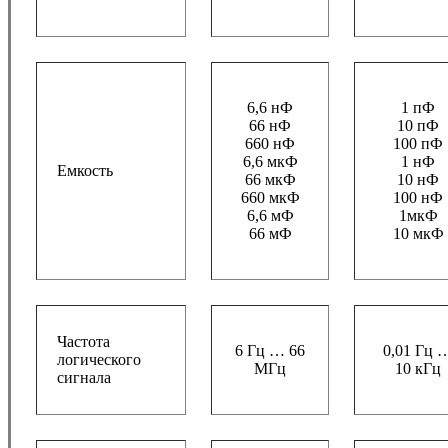
6,6 нФ
1 пФ
66 нФ
10 пФ
660 нФ
100 пФ
6,6 мкФ
1 нФ
Емкость
66 мкФ
10 нФ
660 мкФ
100 нФ
6,6 мФ
1мкФ
66 мФ
10 мкФ
Частота
6 Гц … 66
0,01 Гц 
логического
МГц
10 кГц
сигнала