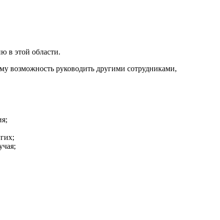
ю в этой области.
ему возможность руководить другими сотрудниками,
ия;
гих;
учая;