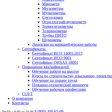
Манометр
Мегаометры
Мультиметры
Секундомер
Осциллограф-мультиметр
Термогигрометры
Толщиномеры
Трубка ПИТО
Шумомеры
Лицензия на маркшейдерские работы
Сертификаты
Сертификат ИСО 14001:2015
Сертификат ИСО 9001
Сертификат OHSAS 18001
Повышение квалификаций
Обучение работе на высоте
Курсы по строительству, изысканию, проект
Обучение по охране труда
Пожарно-технический минимум
Обучение рабочим профессиям
СОУТ
О компании
Контакты
8 (800) 300-65-08
Пн-Пт, с 9:00 до 18:00