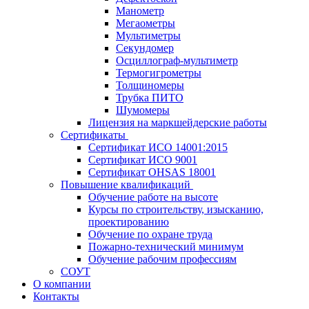
Манометр
Мегаометры
Мультиметры
Секундомер
Осциллограф-мультиметр
Термогигрометры
Толщиномеры
Трубка ПИТО
Шумомеры
Лицензия на маркшейдерские работы
Сертификаты
Сертификат ИСО 14001:2015
Сертификат ИСО 9001
Сертификат OHSAS 18001
Повышение квалификаций
Обучение работе на высоте
Курсы по строительству, изысканию,
проектированию
Обучение по охране труда
Пожарно-технический минимум
Обучение рабочим профессиям
СОУТ
О компании
Контакты