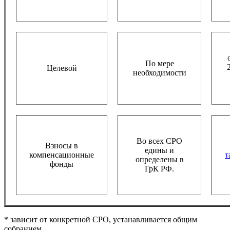
По мере
Целевой
необходимости
Во всех СРО
Взносы в
едины и
компенсационные
т
определены в
фонды
ГрК РФ.
* зависит от конкретной СРО, устанавливается общим
собранием