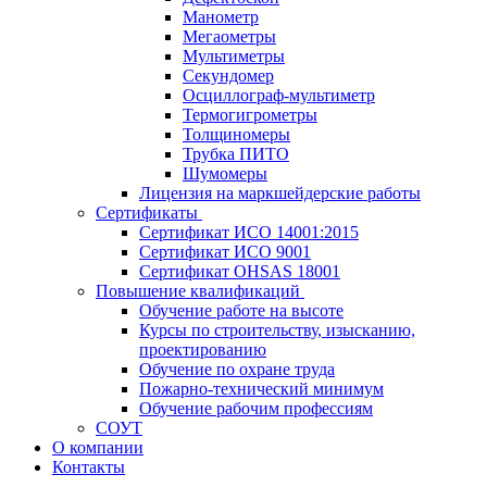
Манометр
Мегаометры
Мультиметры
Секундомер
Осциллограф-мультиметр
Термогигрометры
Толщиномеры
Трубка ПИТО
Шумомеры
Лицензия на маркшейдерские работы
Сертификаты
Сертификат ИСО 14001:2015
Сертификат ИСО 9001
Сертификат OHSAS 18001
Повышение квалификаций
Обучение работе на высоте
Курсы по строительству, изысканию,
проектированию
Обучение по охране труда
Пожарно-технический минимум
Обучение рабочим профессиям
СОУТ
О компании
Контакты