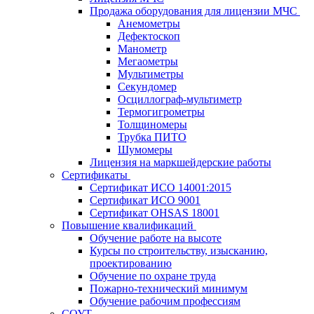
Продажа оборудования для лицензии МЧС
Анемометры
Дефектоскоп
Манометр
Мегаометры
Мультиметры
Секундомер
Осциллограф-мультиметр
Термогигрометры
Толщиномеры
Трубка ПИТО
Шумомеры
Лицензия на маркшейдерские работы
Сертификаты
Сертификат ИСО 14001:2015
Сертификат ИСО 9001
Сертификат OHSAS 18001
Повышение квалификаций
Обучение работе на высоте
Курсы по строительству, изысканию,
проектированию
Обучение по охране труда
Пожарно-технический минимум
Обучение рабочим профессиям
СОУТ