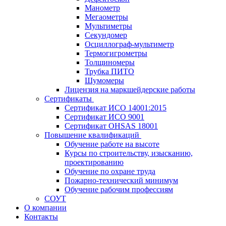
Манометр
Мегаометры
Мультиметры
Секундомер
Осциллограф-мультиметр
Термогигрометры
Толщиномеры
Трубка ПИТО
Шумомеры
Лицензия на маркшейдерские работы
Сертификаты
Сертификат ИСО 14001:2015
Сертификат ИСО 9001
Сертификат OHSAS 18001
Повышение квалификаций
Обучение работе на высоте
Курсы по строительству, изысканию,
проектированию
Обучение по охране труда
Пожарно-технический минимум
Обучение рабочим профессиям
СОУТ
О компании
Контакты