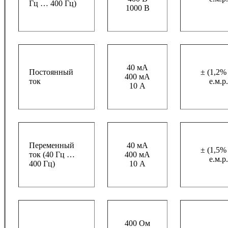
Гц … 400 Гц)
1000 В
40 мА
Постоянный
± (1,2%
400 мА
ток
е.м.р.
10 А
Переменный
40 мА
± (1,5%
ток (40 Гц …
400 мА
е.м.р.
400 Гц)
10 А
400 Ом