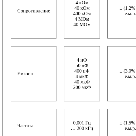
4 кОм
40 кОм
± (1,2%
Сопротивление
400 кОм
е.м.р.
4 МОм
40 МОм
4 нФ
50 нФ
400 нФ
± (3,0%
Емкость
4 мкФ
е.м.р.
40 мкФ
200 мкФ
0,001 Гц
± (1,5%
Частота
… 200 кГц
е.м.р.