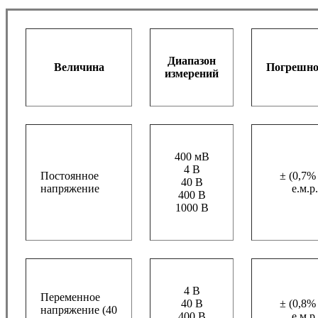
Диапазон
Величина
Погрешно
измерений
400 мВ
4 В
Постоянное
± (0,7%
40 В
напряжение
е.м.р.
400 В
1000 В
4 В
Переменное
40 В
± (0,8%
напряжение (40
400 В
е.м.р.