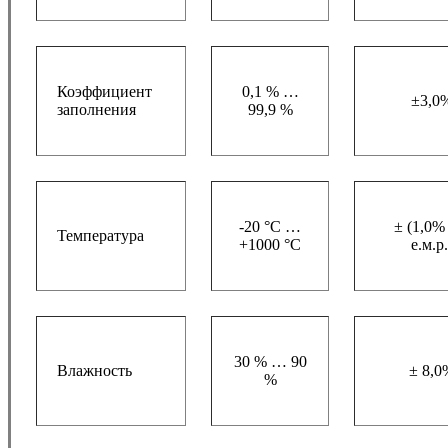
Коэффициент
0,1 % …
±3,0
заполнения
99,9 %
-20 °C …
± (1,0%
Температура
+1000 °C
е.м.р.
30 % … 90
Влажность
± 8,0
%