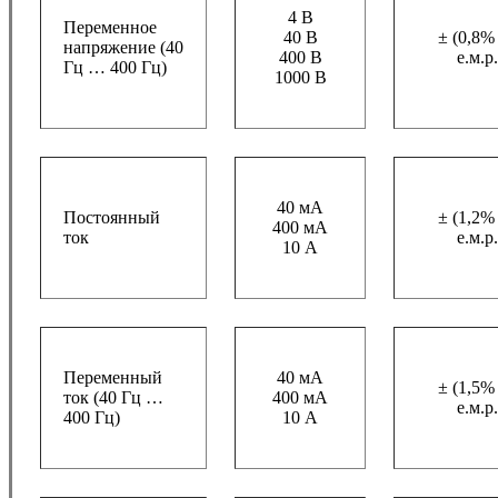
4 В
Переменное
40 В
± (0,8%
напряжение (40
400 В
е.м.р.
Гц … 400 Гц)
1000 В
40 мА
Постоянный
± (1,2%
400 мА
ток
е.м.р.
10 А
Переменный
40 мА
± (1,5%
ток (40 Гц …
400 мА
е.м.р.
400 Гц)
10 А