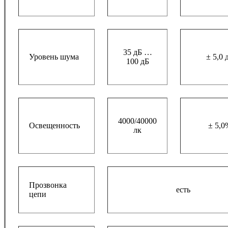
35 дБ …
Уровень шума
± 5,0 
100 дБ
4000/40000
Освещенность
± 5,0
лк
Прозвонка
есть
цепи