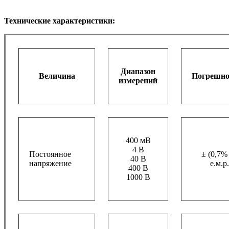
Технические характеристики:
Диапазон
Величина
Погрешно
измерений
400 мВ
4 В
Постоянное
± (0,7%
40 В
напряжение
е.м.р.
400 В
1000 В