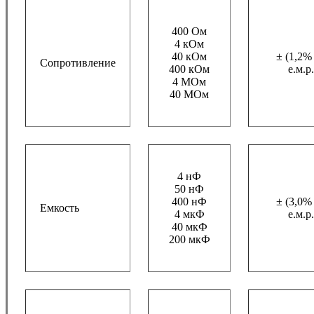
400 Ом
4 кОм
40 кОм
± (1,2%
Сопротивление
400 кОм
е.м.р.
4 МОм
40 МОм
4 нФ
50 нФ
400 нФ
± (3,0%
Емкость
4 мкФ
е.м.р.
40 мкФ
200 мкФ