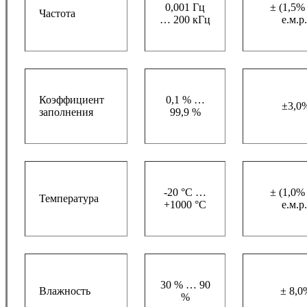
0,001 Гц
± (1,5%
Частота
… 200 кГц
е.м.р.
Коэффициент
0,1 % …
±3,0
заполнения
99,9 %
-20 °C …
± (1,0%
Температура
+1000 °C
е.м.р.
30 % … 90
Влажность
± 8,0
%