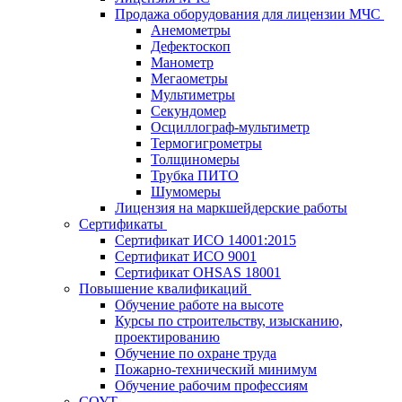
Продажа оборудования для лицензии МЧС
Анемометры
Дефектоскоп
Манометр
Мегаометры
Мультиметры
Секундомер
Осциллограф-мультиметр
Термогигрометры
Толщиномеры
Трубка ПИТО
Шумомеры
Лицензия на маркшейдерские работы
Сертификаты
Сертификат ИСО 14001:2015
Сертификат ИСО 9001
Сертификат OHSAS 18001
Повышение квалификаций
Обучение работе на высоте
Курсы по строительству, изысканию,
проектированию
Обучение по охране труда
Пожарно-технический минимум
Обучение рабочим профессиям
СОУТ