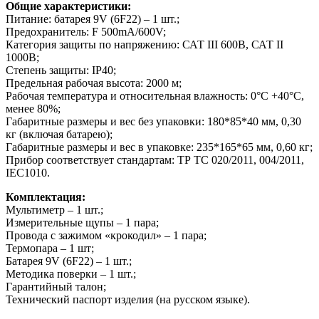
Общие характеристики:
Питание: батарея 9V (6F22) – 1 шт.;
Предохранитель: F 500mA/600V;
Категория защиты по напряжению: САТ III 600В, САТ II
1000В;
Степень защиты: IP40;
Предельная рабочая высота: 2000 м;
Рабочая температура и относительная влажность: 0°C +40°C,
менее 80%;
Габаритные размеры и вес без упаковки: 180*85*40 мм, 0,30
кг (включая батарею);
Габаритные размеры и вес в упаковке: 235*165*65 мм, 0,60 кг;
Прибор соответствует стандартам: ТР ТС 020/2011, 004/2011,
IEC1010.
Комплектация:
Мультиметр – 1 шт.;
Измерительные щупы – 1 пара;
Провода с зажимом «крокодил» – 1 пара;
Термопара – 1 шт;
Батарея 9V (6F22) – 1 шт.;
Методика поверки – 1 шт.;
Гарантийный талон;
Технический паспорт изделия (на русском языке)
.