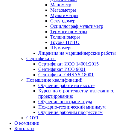
Манометр
Мегаометры
Мультиметры
Секундомер
Осциллограф-мультиметр
Термогигрометры
Толщиномеры
Трубка ПИТО
Шумомеры
Лицензия на маркшейдерские работы
Сертификаты
Сертификат ИСО 14001:2015
Сертификат ИСО 9001
Сертификат OHSAS 18001
Повышение квалификаций
Обучение работе на высоте
Курсы по строительству, изысканию,
проектированию
Обучение по охране труда
Пожарно-технический минимум
Обучение рабочим профессиям
СОУТ
О компании
Контакты