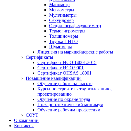
Манометр
Мегаометры
Мультиметры
Секундомер
Осциллограф-мультиметр
Термогигрометры
Толщиномеры
Трубка ПИТО
Шумомеры
Лицензия на маркшейдерские работы
Сертификаты
Сертификат ИСО 14001:2015
Сертификат ИСО 9001
Сертификат OHSAS 18001
Повышение квалификаций
Обучение работе на высоте
Курсы по строительству, изысканию,
проектированию
Обучение по охране труда
Пожарно-технический минимум
Обучение рабочим профессиям
СОУТ
О компании
Контакты