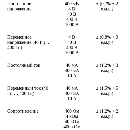
Постоянное
400 мВ
± (0,7% + 2
напряжение
4 В
е.м.р.)
40 В
400 В
1000 В
Переменное
4 В
± (0,8% + 3
напряжение (40 Гц …
40 В
е.м.р.)
400 Гц)
400 В
1000 В
Постоянный ток
40 мА
± (1,2% + 3
400 мА
е.м.р.)
10 А
Переменный ток (40
40 мА
± (1,5% + 5
Гц … 400 Гц)
400 мА
е.м.р.)
10 А
Сопротивление
400 Ом
± (1,2% + 2
4 кОм
е.м.р.)
40 кОм
400 кОм