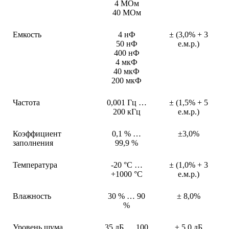
4 МОм
40 МОм
Емкость
4 нФ
± (3,0% + 3
50 нФ
е.м.р.)
400 нФ
4 мкФ
40 мкФ
200 мкФ
Частота
0,001 Гц …
± (1,5% + 5
200 кГц
е.м.р.)
Коэффициент
0,1 % …
±3,0%
заполнения
99,9 %
Температура
-20 °C …
± (1,0% + 3
+1000 °C
е.м.р.)
Влажность
30 % … 90
± 8,0%
%
Уровень шума
35 дБ … 100
± 5,0 дБ