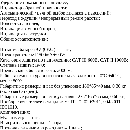
Удержание показаний на дисплее;
Индикатор обратной полярности;
Автоматический / ручной выбор диапазона измерений;
Переход в ждущий / непрерывный режим работы;
Подсветка дисплея;
Индикация замены батареи;
Индикация перегрузки
.
Общие характеристики:
Питание: батарея 9V (6F22) – 1 шт.;
Предохранитель: F 500mA/600V;
Категория защиты по напряжению: САТ III 600В, САТ II 1000В;
Степень защиты: IP40;
Предельная рабочая высота: 2000 м;
Рабочая температура и относительная влажность: 0°C +40°C,
менее 80%;
Габаритные размеры и вес без упаковки: 180*85*40 мм, 0,30 кг
(включая батарею);
Габаритные размеры и вес в упаковке: 235*165*65 мм, 0,60 кг;
Прибор соответствует стандартам: ТР ТС 020/2011, 004/2011,
IEC1010.
Комплектация:
Мультиметр – 1 шт.;
Измерительные щупы – 1 пара;
Провода с зажимом «крокодил» – 1 пара;