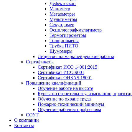
Дефектоскоп
Манометр
Мегаометры
Мультиметры
Секундомер
Осциллограф-мультиметр
Термогигрометры
Толщиномеры
Трубка ПИТО
Шумомеры
Лицензия на маркшейдерские работы
Сертификаты
Сертификат ИСО 14001:2015
Сертификат ИСО 9001
Сертификат OHSAS 18001
Повышение квалификаций
Обучение работе на высоте
Курсы по строительству, изысканию, проект
Обучение по охране труда
Пожарно-технический минимум
Обучение рабочим профессиям
СОУТ
О компании
Контакты