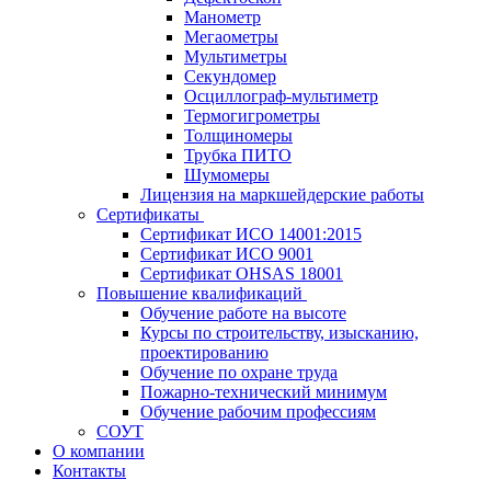
Манометр
Мегаометры
Мультиметры
Секундомер
Осциллограф-мультиметр
Термогигрометры
Толщиномеры
Трубка ПИТО
Шумомеры
Лицензия на маркшейдерские работы
Сертификаты
Сертификат ИСО 14001:2015
Сертификат ИСО 9001
Сертификат OHSAS 18001
Повышение квалификаций
Обучение работе на высоте
Курсы по строительству, изысканию,
проектированию
Обучение по охране труда
Пожарно-технический минимум
Обучение рабочим профессиям
СОУТ
О компании
Контакты