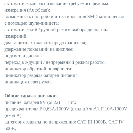
автоматическое распознавание требуемого режима
измерения (AutoScan);
возможность настройки и тестирования SMD компонентов
с помощью щупа-пинцета;
автоматический / ручной режим выбора диапазона
измерений;
два защитных плавких предохранителя;
удержание показаний на дисплее;
подсветка дисплея;
переход в ждущий / непрерывный режим работы;
индикатор обратной полярности;
индикатор разряда батареи питания;
индикация перегрузки.
Общие характеристики:
питание: батарея 9V (6F22) – 1 шт.;
предохранитель: F 0,63А/1000V (вход µА/mА), F 10А/1000V
(вход А);
категория защиты по напряжению: САТ III 1000В, САТ IV
600В;