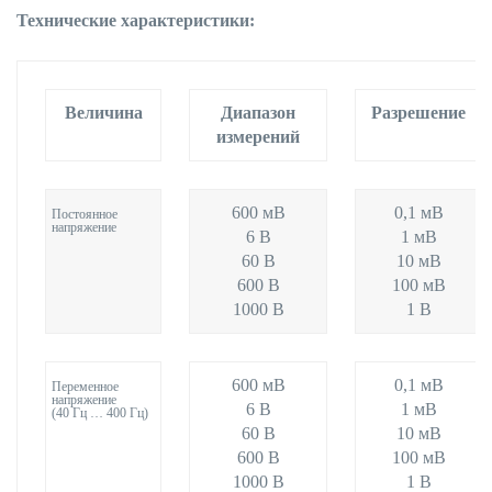
Технические характеристики:
Величина
Диапазон
Разрешение
измерений
600 мВ
0,1 мВ
Постоянное
напряжение
6 В
1 мВ
60 В
10 мВ
600 В
100 мВ
1000 В
1 В
600 мВ
0,1 мВ
Переменное
напряжение
6 В
1 мВ
(40 Гц … 400 Гц)
60 В
10 мВ
600 В
100 мВ
1000 В
1 В