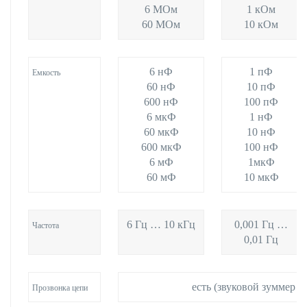
6 МОм
1 кОм
60 МОм
10 кОм
6 нФ
1 пФ
Емкость
60 нФ
10 пФ
600 нФ
100 пФ
6 мкФ
1 нФ
60 мкФ
10 нФ
600 мкФ
100 нФ
6 мФ
1мкФ
60 мФ
10 мкФ
6 Гц … 10 кГц
0,001 Гц …
Частота
0,01 Гц
есть (звуковой зуммер 3
Прозвонка цепи