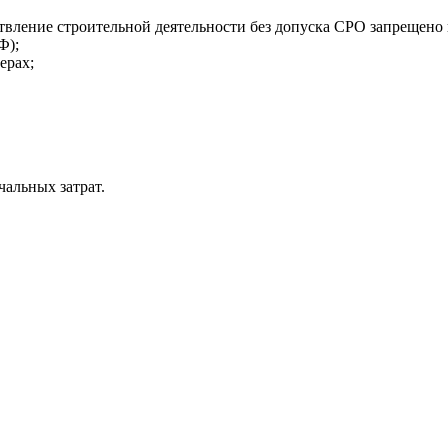
ствление строительной деятельности без допуска СРО запрещено и
Ф);
ерах;
альных затрат.