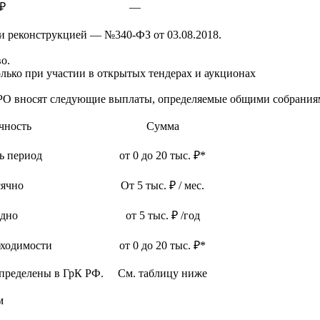
 ₽
—
м и реконструкцией — №340-ФЗ от 03.08.2018.
о.
лько при участии в открытых тендерах и аукционах
О вносят следующие выплаты, определяемые общими собрания
чность
Сумма
сь период
от 0 до 20 тыс. ₽*
ячно
От 5 тыс. ₽ / мес.
дно
от 5 тыс. ₽ /год
бходимости
от 0 до 20 тыс. ₽*
пределены в ГрК РФ.
См. таблицу ниже
м