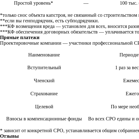
Простой уровень*
—
100 тыс.
*только снос объекта капстроя, не связанный со строительство
**если вы генподрядчик, есть субподрядчики.
***КФ возмещения вреда — установлен для всех, вносится разов
***КФ обеспечения договорных обязательств — уплачивается то
Прямые платежи
Проектировочные компании — участники профессиональной СР
Наименование
Периоди
Вступительный
1 раз за ве
Членский
Ежемес
Страхование
Ежего
Целевой
По мере нео
Взносы в компенсационные фонды
Во всех СРО едины и о
* зависит от конкретной СРО, устанавливается общим собрание
Отзывы